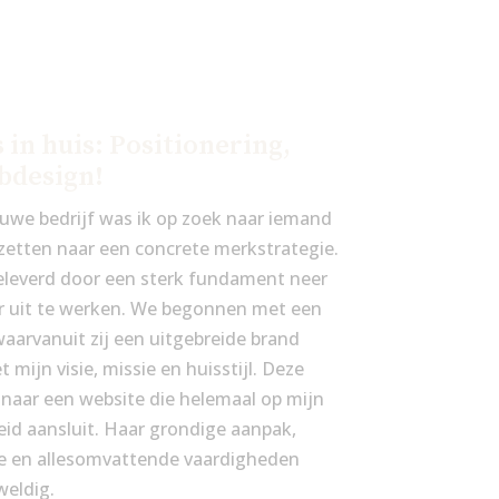
s in huis: Positionering,
bdesign!
ieuwe bedrijf was ik op zoek naar iemand
zetten naar een concrete merkstrategie.
eleverd door een sterk fundament neer
er uit te werken. We begonnen met een
aarvanuit zij een uitgebreide brand
mijn visie, missie en huisstijl. Deze
s naar een website die helemaal op mijn
id aansluit. Haar grondige aanpak,
e en allesomvattende vaardigheden
weldig.