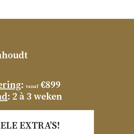
nhoudt
ering
:
€899
vanaf
ad
: 2 à 3 weken
ELE EXTRA’S!