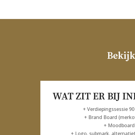
Bekij
WAT ZIT ER BIJ I
+ Verdiepingssessie 9
+ Brand Board (merkov
+ Moodboard
+ Logo, submark, alternatie