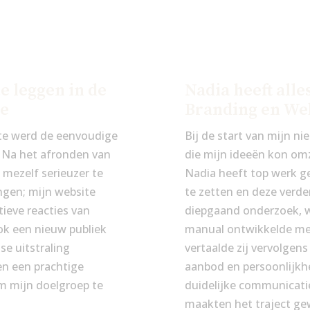
te leggen in de
Nadia heeft alle
te
Branding en We
ite werd de eenvoudige
Bij de start van mijn n
. Na het afronden van
die mijn ideeën kon om
 mezelf serieuzer te
Nadia heeft top werk g
ngen; mijn website
te zetten en deze verd
tieve reacties van
diepgaand onderzoek, w
ok een nieuw publiek
manual ontwikkelde met 
se uitstraling
vertaalde zij vervolgen
en een prachtige
aanbod en persoonlijkhe
om mijn doelgroep te
duidelijke communicati
maakten het traject ge