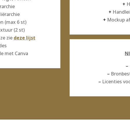
+
H
rarchie
+
Handlei
iërarchie
+
Mockup afb
 (max 6 st)
tuur (2 st)
ze zie
deze lijst
des
le met Canva
NI
–
–
Bronbes
–
Licenties voo