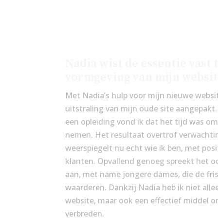
Nadia wist de essentie vast 
vormgeving van mijn websi
Met Nadia’s hulp voor mijn nieuwe webs
uitstraling van mijn oude site aangepakt
een opleiding vond ik dat het tijd was om
nemen. Het resultaat overtrof verwachti
weerspiegelt nu echt wie ik ben, met posi
klanten. Opvallend genoeg spreekt het o
aan, met name jongere dames, die de fris
waarderen. Dankzij Nadia heb ik niet alle
website, maar ook een effectief middel 
verbreden.