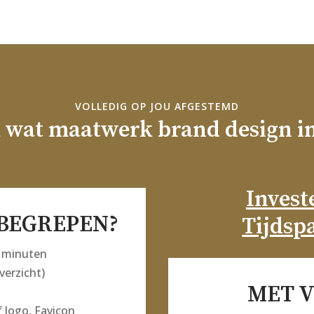
VOLLEDIG OP JOU AFGESTEMD
k wat maatwerk brand design i
Invest
NBEGREPEN?
Tijdsp
0 minuten
erzicht)
MET V
f logo, Favicon