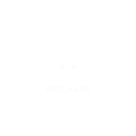
SNEL NAAR
BRAND DESIGN
WEBDESIGN
OVER NADIA