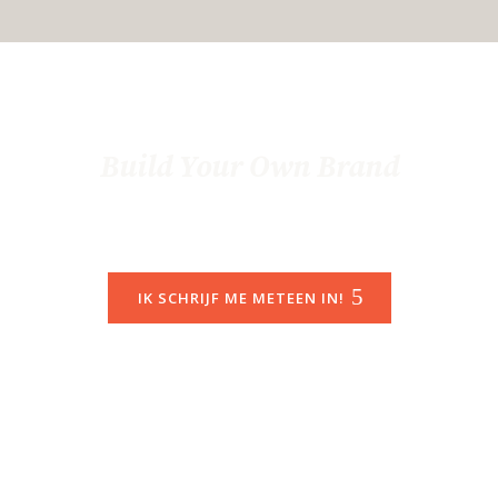
Dan is de Turbo-Training
Build Your Own Brand
echt wat voor jou!
IK SCHRIJF ME METEEN IN!