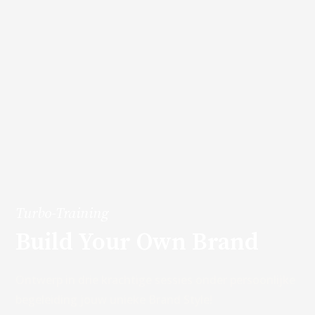
Turbo-Training
Build Your Own Brand
Ontwerp in drie krachtige sessies onder persoonlijke
begeleiding jouw unieke Brand Style!