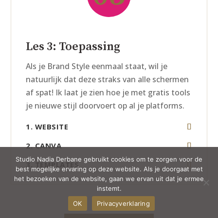
Les 3: Toepassing
Als je Brand Style eenmaal staat, wil je
natuurlijk dat deze straks van alle schermen
af spat! Ik laat je zien hoe je met gratis tools
je nieuwe stijl doorvoert op al je platforms.
1. WEBSITE
2. CANVA
Studio Nadia Derbane gebruikt cookies om te zorgen voor de
3. TEMPLATES
best mogelijke ervaring op deze website. Als je doorgaat met
het bezoeken van de website, gaan we ervan uit dat je ermee
instemt.
OK
Privacyverklaring