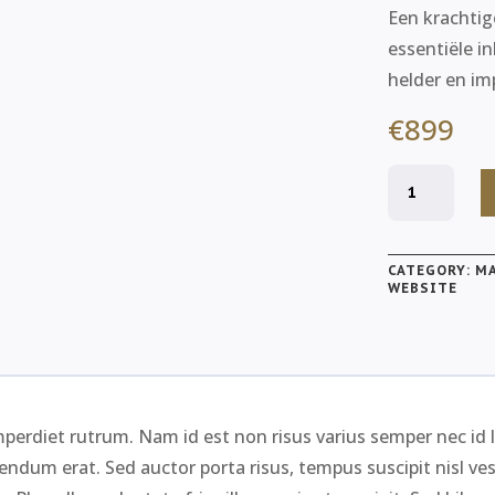
Een krachtig
essentiële i
helder en im
€
899
Onepager
Website
quantity
CATEGORY:
M
WEBSITE
perdiet rutrum. Nam id est non risus varius semper nec id l
bendum erat. Sed auctor porta risus, tempus suscipit nisl ve