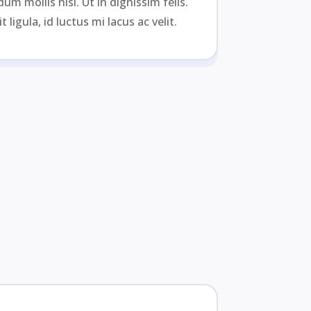
m mollis nisi. Ut in dignissim felis.
 ligula, id luctus mi lacus ac velit.