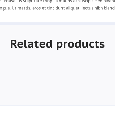
 Phasellus vulputate fringilla mauris et suscipit. Sed bibendu
ongue. Ut mattis, eros et tincidunt aliquet, lectus nibh blandit
Related products