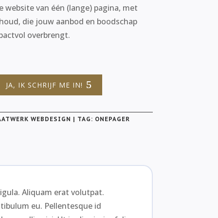
e website van één (lange) pagina, met
nhoud, die jouw aanbod en boodschap
pactvol overbrengt.
JA, IK SCHRIJF ME IN!
AATWERK WEBDESIGN
TAG:
ONEPAGER
igula. Aliquam erat volutpat.
stibulum eu. Pellentesque id