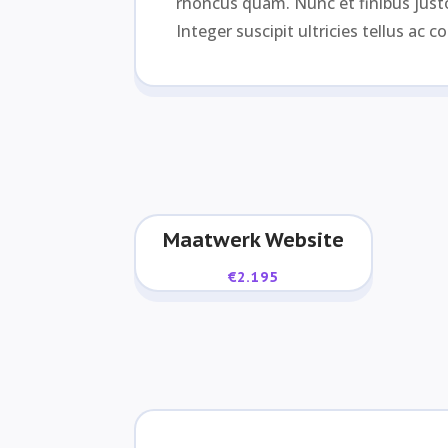
rhoncus quam. Nunc et finibus justo.
Integer suscipit ultricies tellus ac c
Maatwerk Website
€
2.195