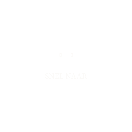
SNEL NAAR
BRAND DESIGN
WEBDESIGN
OVER NADIA
CONTACT