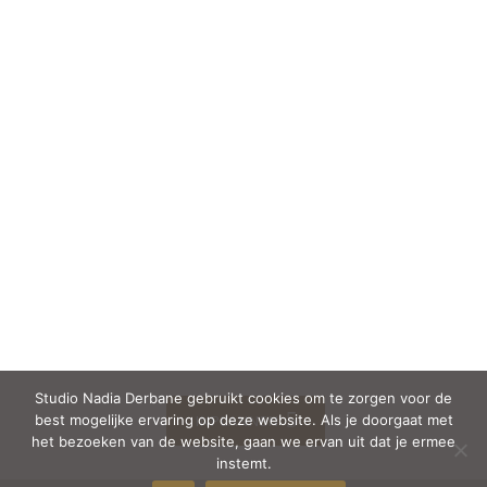
CONTACT
QUIZ
GRATIS ADVIESGESPREK
Heb jij een project in gedachten en wil je de
mogelijkheden met mij bespreken? Plan dan
vrijblijvend een gesprek
met me in!
Studio Nadia Derbane gebruikt cookies om te zorgen voor de
best mogelijke ervaring op deze website. Als je doorgaat met
INPLANNEN
het bezoeken van de website, gaan we ervan uit dat je ermee
instemt.