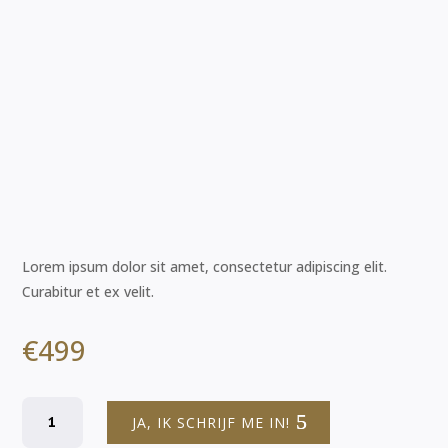
Lorem ipsum dolor sit amet, consectetur adipiscing elit.
Curabitur et ex velit.
€
499
Brand
JA, IK SCHRIJF ME IN!
Design