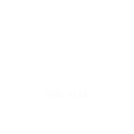
SNEL NAAR
BRAND DESIGN
WEBDESIGN
OVER NADIA