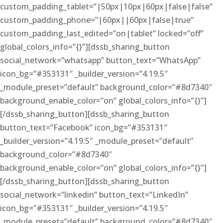
custom_padding_tablet=”|50px|10px|60px|false|false”
custom_padding_phone=”|60px||60px|false|true”
custom_padding_last_edited=”on|tablet” locked=”off”
global_colors_info=”{}”][dssb_sharing_button
social_network=”whatsapp” button_text=”WhatsApp”
icon_bg=”#353131″ _builder_version=”4.19.5″
_module_preset=”default” background_color=”#8d7340″
background_enable_color=”on” global_colors_info=”{}”]
[/dssb_sharing_button][dssb_sharing_button
button_text=”Facebook” icon_bg=”#353131″
_builder_version=”4.19.5″ _module_preset=”default”
background_color=”#8d7340″
background_enable_color=”on” global_colors_info=”{}”]
[/dssb_sharing_button][dssb_sharing_button
social_network=”linkedin” button_text=”LinkedIn”
icon_bg=”#353131″ _builder_version=”4.19.5″
_module_preset=”default” background_color=”#8d7340″