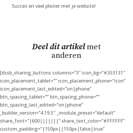
Succes en veel plezier met je website!
Deel dit artikel
met
anderen
[dssb_sharing_buttons columns=”3″ icon_bg=”#353131″
icon_placement_tablet=”” icon_placement_phone=”icon”
icon_placement_last_edited=”on|phone”
btn_spacing_tablet=”” btn_spacing_phone=””
btn_spacing_last_edited=”on|phone”
_builder_version=”4.19.5″ _module_preset=”default”
share_font=”|600|||||||” share_text_color=”#FFFFFF”
custom_padding=”|150px||150px|false|true”