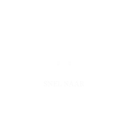
SNEL NAAR
BRAND DESIGN
WEBDESIGN
OVER NADIA